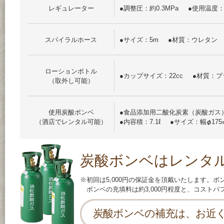
レギュレーター
●調整圧：約0.3MPa
●使用温度：
スパイラルホース
●サイズ：5m
●材質：ウレタン
ローションボトル
●カップサイズ：22cc
●材質：プ
（取外し可能）
使用炭酸ボンベ
●食品添加用二酸化炭素（炭酸ガス
（酒店でレンタル可能）
●内容積：7.1ℓ
●サイズ：幅
17
炭酸ボンベはレンタ
※初回は5,000円の保証金を頂戴いたします。
ボンベの充填料は約3,000円程度と、コスト
炭酸ボンベの補充は、お近